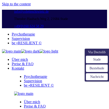
Skip to the content
info@coletteschiwietz.de
Theodor-Haubach-Weg 2, 21684 Stade
+49(0)160 624 58 29
Psychotherapie
Supervision
be •RESILIENT ©
Via Doctolib
Über mich
Stade
Preise & FAQ
Kontakt
Buxtehude
Psychotherapie
Nachricht
Supervision
be •RESILIENT ©
Über mich
Preise & FAQ