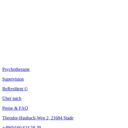
Colette Schiwietz
Psychotherapeutin
Psychotherapie
Supervision
BeResilient ©
Über mich
Preise & FAQ
Theodor-Haubach-Weg 2, 21684 Stade
+49(0)160 624 58 29